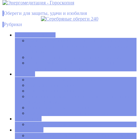
Обереги для защиты, удачи и изобилия
Рубрики
Духовное развитие
Александр Меньшиков — просветленный индиго,
биография, курсы и духовные практики, фильм
«Ненависть»
Антон Антонов — открытая психосоматика
Ольга Качикова — биография, бесплатные
вебинары, курсы и семинары
Полезное
Обереги для удачи, защиты и изобилия
Как развить интуицию
Как развить интуицию у детей
Жизненные циклы развития личности человека по
знакам зодиака
День недели по дате рождения
Как луна влияет на циклы нашего сна
Хиромантия
Как гадать по руке самостоятельно
Нумерология
Ваша матрица судьбы по дате рождения – узнай