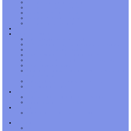
Гороскоп Скорпион-ребенок
Гороскоп Стрелец-ребенок
Гороскоп Козерог-ребенок
Гороскоп Водолей-ребенок
Гороскоп Рыбы-ребенок
Обереги
Духовное развитие
Как правильно медитировать
А. Меньшиков — курсы, вебинары и семинары
Линда Хау Хроники Акаши
Ольга Качикова — курсы и вебинары
Антон Антонов — открытая психосоматика
Луна в знаках зодиака
Жизненные циклы развития личности человека по
знакам зодиака
Как луна влияет на циклы нашего сна
Восточный гороскоп
Нумерология
Ваша матрица судьбы по дате рождения
День недели по дате рождения
Хиромантия
Как гадать по руке самостоятельно
Гороскоп
Овен