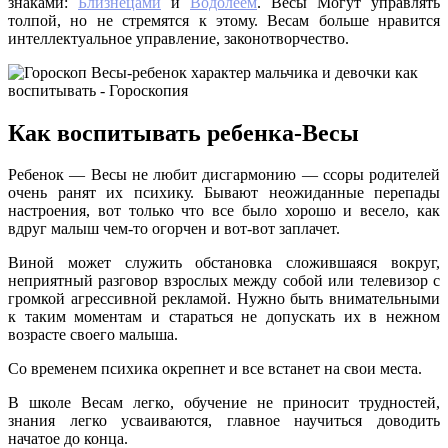
знаками:
Близнецами
и
Водолеем
. Весы Могут управлять
толпой, но не стремятся к этому. Весам больше нравится
интеллектуальное управление, законотворчество.
Как воспитывать ребенка-Весы
Ребенок — Весы не любит дисгармонию — ссоры родителей
очень ранят их психику. Бывают неожиданные перепады
настроения, вот только что все было хорошо и весело, как
вдруг малыш чем-то огорчен и вот-вот заплачет.
Виной может служить обстановка сложившаяся вокруг,
неприятный разговор взрослых между собой или телевизор с
громкой агрессивной рекламой. Нужно быть внимательными
к таким моментам и стараться не допускать их в нежном
возрасте своего малыша.
Со временем психика окрепнет и все встанет на свои места.
В школе Весам легко, обучение не приносит трудностей,
знания легко усваиваются, главное научиться доводить
начатое до конца.