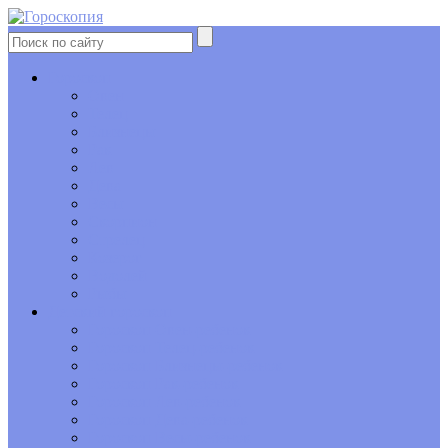
Гороскоп
Овен
Телец
Близнецы
Рак
Лев
Дева
Весы
Скорпион
Стрелец
Козерог
Водолей
Рыбы
Детский гороскоп
Гороскоп Овен-ребенок
Гороскоп Телец-ребенок
Гороскоп Близнецы-ребенок
Гороскоп Рак-ребенок
Гороскоп Лев-ребенок
Гороскоп Дева-ребенок
Гороскоп Весы-ребенок