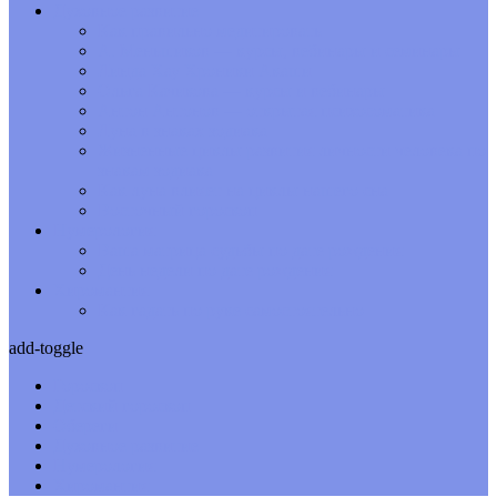
Духовное развитие
Как правильно медитировать
А. Меньшиков — курсы, вебинары и семинары
Линда Хау Хроники Акаши
Ольга Качикова — курсы и вебинары
Антон Антонов — открытая психосоматика
Луна в знаках зодиака
Жизненные циклы развития личности человека по
знакам зодиака
Как луна влияет на циклы нашего сна
Восточный гороскоп
Нумерология
Ваша матрица судьбы по дате рождения
День недели по дате рождения
Хиромантия
Как гадать по руке самостоятельно
add-toggle
Гороскоп
Детский гороскоп
Обереги
Духовное развитие
Нумерология
Хиромантия