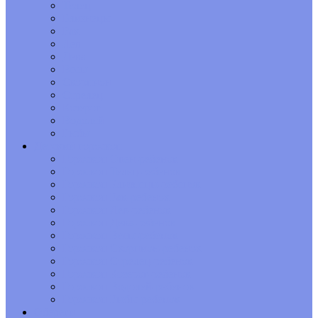
Телец
Близнецы
Рак
Лев
Дева
Весы
Скорпион
Стрелец
Козерог
Водолей
Рыбы
Детский гороскоп
Гороскоп Овен-ребенок
Гороскоп Телец-ребенок
Гороскоп Близнецы-ребенок
Гороскоп Рак-ребенок
Гороскоп Лев-ребенок
Гороскоп Дева-ребенок
Гороскоп Весы-ребенок
Гороскоп Скорпион-ребенок
Гороскоп Стрелец-ребенок
Гороскоп Козерог-ребенок
Гороскоп Водолей-ребенок
Гороскоп Рыбы-ребенок
Обереги