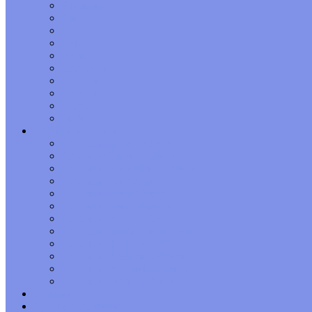
Близнецы
Рак
Лев
Дева
Весы
Скорпион
Стрелец
Козерог
Водолей
Рыбы
Детский гороскоп
Гороскоп Овен-ребенок
Гороскоп Телец-ребенок
Гороскоп Близнецы-ребенок
Гороскоп Рак-ребенок
Гороскоп Лев-ребенок
Гороскоп Дева-ребенок
Гороскоп Весы-ребенок
Гороскоп Скорпион-ребенок
Гороскоп Стрелец-ребенок
Гороскоп Козерог-ребенок
Гороскоп Водолей-ребенок
Гороскоп Рыбы-ребенок
Обереги
Духовное развитие