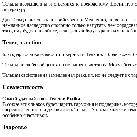
Тельцы возвышенны и стремятся к прекрасному. Достигнув с
литературу.
Для Тельца рисковать не свойственно. Медленно, но верно — ег
нежданное наследство способно только напугать, чем обрадова
того, ему будет спокойнее, если деньги будут храниться не в ба
Телец в любви
Благодаря основательности и верности Тельцов – брак может 
Тельцы не любят общения на повышенных тонах. Могут быть ск
Тельцам свойственна замедленная реакция, но не следует их тор
Совместимость
Самый удачный союз
Телец и Рыбы
В союзе этих знаков будет царить гармония и поддержка, кото
сосредоточенность и деловитость Тельца. А из-за схожести те
особенно счастливой.
Здоровье