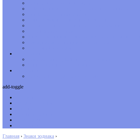
Как правильно медитировать
А. Меньшиков — курсы, вебинары и семинары
Линда Хау Хроники Акаши
Ольга Качикова — курсы и вебинары
Антон Антонов — открытая психосоматика
Луна в знаках зодиака
Жизненные циклы развития личности человека по з
Как луна влияет на циклы нашего сна
Восточный гороскоп
Нумерология
Ваша матрица судьбы по дате рождения
День недели по дате рождения
Хиромантия
Как гадать по руке самостоятельно
add-toggle
Гороскоп
Детский гороскоп
Обереги
Духовное развитие
Нумерология
Хиромантия
Главная
›
Знаки зодиака
›