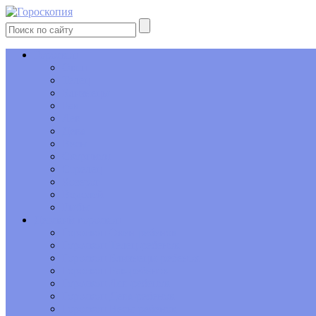
Гороскоп
Овен
Телец
Близнецы
Рак
Лев
Дева
Весы
Скорпион
Стрелец
Козерог
Водолей
Рыбы
Детский гороскоп
Гороскоп Овен-ребенок
Гороскоп Телец-ребенок
Гороскоп Близнецы-ребенок
Гороскоп Рак-ребенок
Гороскоп Лев-ребенок
Гороскоп Дева-ребенок
Гороскоп Весы-ребенок