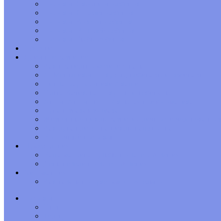
Гороскоп Скорпион-ребенок
Гороскоп Стрелец-ребенок
Гороскоп Козерог-ребенок
Гороскоп Водолей-ребенок
Гороскоп Рыбы-ребенок
Обереги
Духовное развитие
Как правильно медитировать
А. Меньшиков — курсы, вебинары и семинары
Линда Хау Хроники Акаши
Ольга Качикова — курсы и вебинары
Антон Антонов — открытая психосоматика
Луна в знаках зодиака
Жизненные циклы развития личности человека по з
Как луна влияет на циклы нашего сна
Восточный гороскоп
Нумерология
Ваша матрица судьбы по дате рождения
День недели по дате рождения
Хиромантия
Как гадать по руке самостоятельно
Гороскоп
Овен
Телец