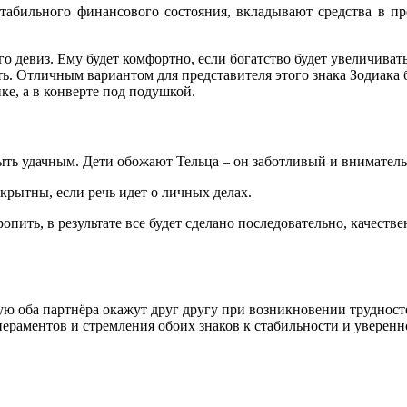
табильного финансового состояния, вкладывают средства в пр
о девиз. Ему будет комфортно, если богатство будет увеличиват
ть. Отличным вариантом для представителя этого знака Зодиака 
нке, а в конверте под подушкой.
быть удачным. Дети обожают Тельца – он заботливый и внимател
рытны, если речь идет о личных делах.
опить, в результате все будет сделано последовательно, качестве
рую оба партнёра окажут друг другу при возникновении труднос
мпераментов и стремления обоих знаков к стабильности и уверен