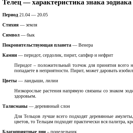
Телец — характеристика знака зодиака
Период
21.04 — 20.05
Стихия
— земля
Символ
— бык
Покровительствующая планета
— Венера
Камни
— перидот, сердолик, пирит, сапфир и нефрит
Перидот – положительный толчок для принятия всего н
попадаете в неприятности. Пирит, может даровать изобил
Цветы
— ландыши, лилии
Низкорослые растения напрямую связаны со знаком зод
здоровьем.
Талисманы
— деревянный слон
Для Тельцов лучше всего подходят деревянные амулеты,
цветов, то Тельцам подходят практически вся палитра, к
Благоприятные дни
– понедельник