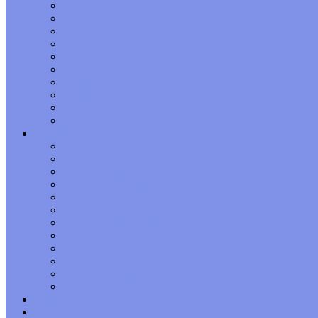
Близнецы
Рак
Лев
Дева
Весы
Скорпион
Стрелец
Козерог
Водолей
Рыбы
Детский гороскоп
Гороскоп Овен-ребенок
Гороскоп Телец-ребенок
Гороскоп Близнецы-ребенок
Гороскоп Рак-ребенок
Гороскоп Лев-ребенок
Гороскоп Дева-ребенок
Гороскоп Весы-ребенок
Гороскоп Скорпион-ребенок
Гороскоп Стрелец-ребенок
Гороскоп Козерог-ребенок
Гороскоп Водолей-ребенок
Гороскоп Рыбы-ребенок
Обереги
Духовное развитие