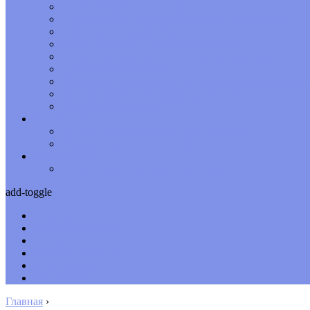
Как правильно медитировать
А. Меньшиков — курсы, вебинары и семинары
Линда Хау Хроники Акаши
Ольга Качикова — курсы и вебинары
Антон Антонов — открытая психосоматика
Луна в знаках зодиака
Жизненные циклы развития личности человека по з
Как луна влияет на циклы нашего сна
Восточный гороскоп
Нумерология
Ваша матрица судьбы по дате рождения
День недели по дате рождения
Хиромантия
Как гадать по руке самостоятельно
add-toggle
Гороскоп
Детский гороскоп
Обереги
Духовное развитие
Нумерология
Хиромантия
Главная
›