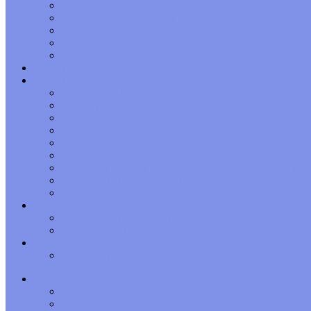
Гороскоп Скорпион-ребенок
Гороскоп Стрелец-ребенок
Гороскоп Козерог-ребенок
Гороскоп Водолей-ребенок
Гороскоп Рыбы-ребенок
Обереги
Духовное развитие
Как правильно медитировать
А. Меньшиков — курсы, вебинары и семинары
Линда Хау Хроники Акаши
Ольга Качикова — курсы и вебинары
Антон Антонов — открытая психосоматика
Луна в знаках зодиака
Жизненные циклы развития личности человека по з
Как луна влияет на циклы нашего сна
Восточный гороскоп
Нумерология
Ваша матрица судьбы по дате рождения
День недели по дате рождения
Хиромантия
Как гадать по руке самостоятельно
Гороскоп
Овен
Телец