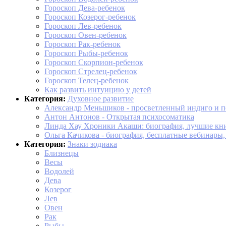
Гороскоп Дева-ребенок
Гороскоп Козерог-ребенок
Гороскоп Лев-ребенок
Гороскоп Овен-ребенок
Гороскоп Рак-ребенок
Гороскоп Рыбы-ребенок
Гороскоп Скорпион-ребенок
Гороскоп Стрелец-ребенок
Гороскоп Телец-ребенок
Как развить интуицию у детей
Категория:
Духовное развитие
Александр Меньшиков - просветленный индиго и пс
Антон Антонов - Открытая психосоматика
Линда Хау Хроники Акаши: биография, лучшие кн
Ольга Качикова - биография, бесплатные вебинары
Категория:
Знаки зодиака
Близнецы
Весы
Водолей
Дева
Козерог
Лев
Овен
Рак
Рыбы