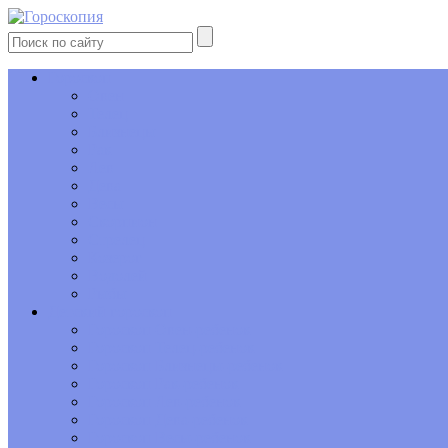
Гороскоп
Овен
Телец
Близнецы
Рак
Лев
Дева
Весы
Скорпион
Стрелец
Козерог
Водолей
Рыбы
Детский гороскоп
Гороскоп Овен-ребенок
Гороскоп Телец-ребенок
Гороскоп Близнецы-ребенок
Гороскоп Рак-ребенок
Гороскоп Лев-ребенок
Гороскоп Дева-ребенок
Гороскоп Весы-ребенок