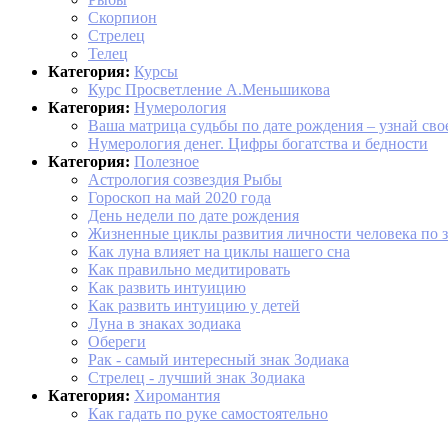
Скорпион
Стрелец
Телец
Категория:
Курсы
Курс Просветление А.Меньшикова
Категория:
Нумерология
Ваша матрица судьбы по дате рождения – узнай сво
Нумерология денег. Цифры богатства и бедности
Категория:
Полезное
Астрология созвездия Рыбы
Гороскоп на май 2020 года
День недели по дате рождения
Жизненные циклы развития личности человека по з
Как луна влияет на циклы нашего сна
Как правильно медитировать
Как развить интуицию
Как развить интуицию у детей
Луна в знаках зодиака
Обереги
Рак - самый интересный знак Зодиака
Стрелец - лучший знак Зодиака
Категория:
Хиромантия
Как гадать по руке самостоятельно