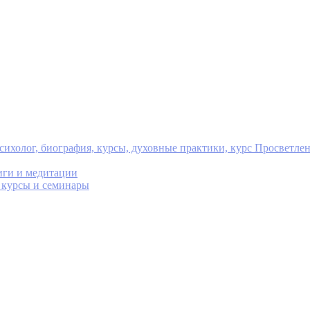
ихолог, биография, курсы, духовные практики, курс Просветле
иги и медитации
, курсы и семинары