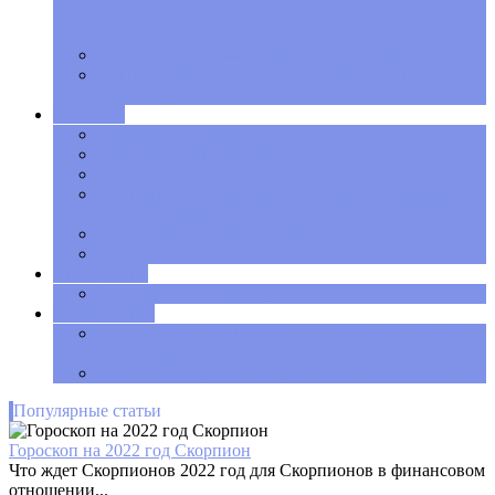
биография, курсы и духовные практики, фильм
«Ненависть»
Антон Антонов — открытая психосоматика
Ольга Качикова — биография, бесплатные
вебинары, курсы и семинары
Полезное
Обереги для удачи, защиты и изобилия
Как развить интуицию
Как развить интуицию у детей
Жизненные циклы развития личности человека по
знакам зодиака
День недели по дате рождения
Как луна влияет на циклы нашего сна
Хиромантия
Как гадать по руке самостоятельно
Нумерология
Ваша матрица судьбы по дате рождения – узнай
свое предназначение
Нумерология денег. Цифры богатства и бедности
Популярные статьи
Гороскоп на 2022 год Скорпион
Что ждет Скорпионов 2022 год для Скорпионов в финансовом
отношении...