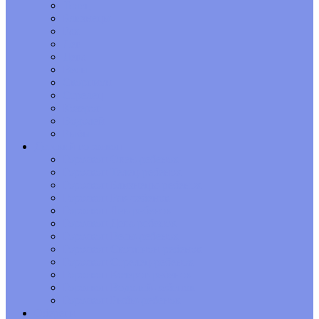
Телец
Близнецы
Рак
Лев
Дева
Весы
Скорпион
Стрелец
Козерог
Водолей
Рыбы
Детский гороскоп
Гороскоп Овен-ребенок
Гороскоп Телец-ребенок
Гороскоп Близнецы-ребенок
Гороскоп Рак-ребенок
Гороскоп Лев-ребенок
Гороскоп Дева-ребенок
Гороскоп Весы-ребенок
Гороскоп Скорпион-ребенок
Гороскоп Стрелец-ребенок
Гороскоп Козерог-ребенок
Гороскоп Водолей-ребенок
Гороскоп Рыбы-ребенок
Обереги