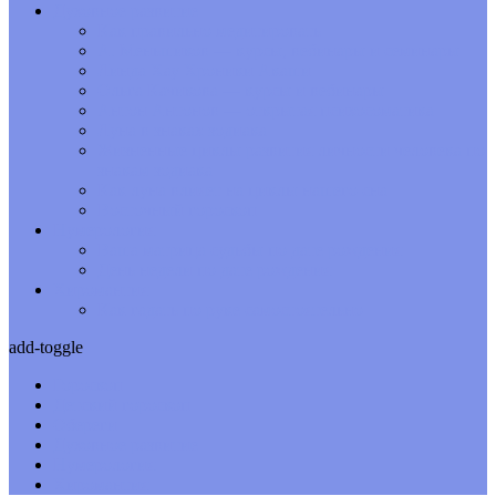
Духовное развитие
Как правильно медитировать
А. Меньшиков — курсы, вебинары и семинары
Линда Хау Хроники Акаши
Ольга Качикова — курсы и вебинары
Антон Антонов — открытая психосоматика
Луна в знаках зодиака
Жизненные циклы развития личности человека по
знакам зодиака
Как луна влияет на циклы нашего сна
Восточный гороскоп
Нумерология
Ваша матрица судьбы по дате рождения
День недели по дате рождения
Хиромантия
Как гадать по руке самостоятельно
add-toggle
Гороскоп
Детский гороскоп
Обереги
Духовное развитие
Нумерология
Хиромантия