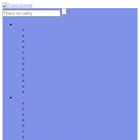
Гороскоп
Овен
Телец
Близнецы
Рак
Лев
Дева
Весы
Скорпион
Стрелец
Козерог
Водолей
Рыбы
Детский гороскоп
Гороскоп Овен-ребенок
Гороскоп Телец-ребенок
Гороскоп Близнецы-ребенок
Гороскоп Рак-ребенок
Гороскоп Лев-ребенок
Гороскоп Дева-ребенок
Гороскоп Весы-ребенок