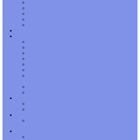
Гороскоп Скорпион-ребенок
Гороскоп Стрелец-ребенок
Гороскоп Козерог-ребенок
Гороскоп Водолей-ребенок
Гороскоп Рыбы-ребенок
Обереги
Духовное развитие
Как правильно медитировать
А. Меньшиков — курсы, вебинары и семинары
Линда Хау Хроники Акаши
Ольга Качикова — курсы и вебинары
Антон Антонов — открытая психосоматика
Луна в знаках зодиака
Жизненные циклы развития личности человека по
знакам зодиака
Как луна влияет на циклы нашего сна
Восточный гороскоп
Нумерология
Ваша матрица судьбы по дате рождения
День недели по дате рождения
Хиромантия
Как гадать по руке самостоятельно
Гороскоп
Овен