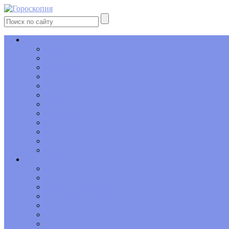
Гороскоп
Овен
Телец
Близнецы
Рак
Лев
Дева
Весы
Скорпион
Стрелец
Козерог
Водолей
Рыбы
Детский гороскоп
Гороскоп Овен-ребенок
Гороскоп Телец-ребенок
Гороскоп Близнецы-ребенок
Гороскоп Рак-ребенок
Гороскоп Лев-ребенок
Гороскоп Дева-ребенок
Гороскоп Весы-ребенок