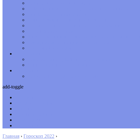
Как правильно медитировать
А. Меньшиков — курсы, вебинары и семинары
Линда Хау Хроники Акаши
Ольга Качикова — курсы и вебинары
Антон Антонов — открытая психосоматика
Луна в знаках зодиака
Жизненные циклы развития личности человека по з
Как луна влияет на циклы нашего сна
Восточный гороскоп
Нумерология
Ваша матрица судьбы по дате рождения
День недели по дате рождения
Хиромантия
Как гадать по руке самостоятельно
add-toggle
Гороскоп
Детский гороскоп
Обереги
Духовное развитие
Нумерология
Хиромантия
Главная
›
Гороскоп 2022
›