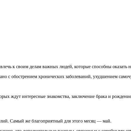
ривлечь к своим делам важных людей, которые способны оказать
зано с обострением хронических заболеваний, ухудшением самоч
орых ждут интересные знакомства, заключение брака и рождение
илий. Самый же благоприятный для этого месяц — май.
уацию, это дополнительные расходы, связанные с семейными о