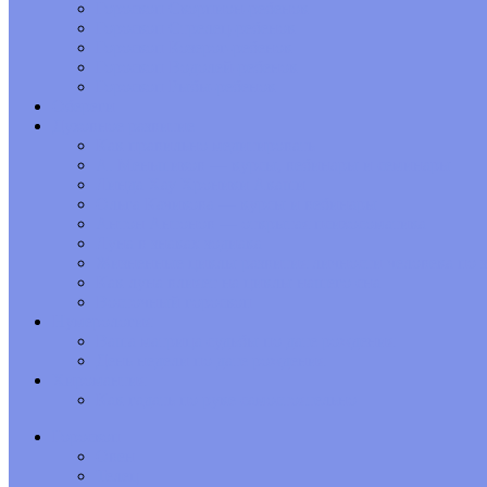
Гороскоп Скорпион-ребенок
Гороскоп Стрелец-ребенок
Гороскоп Козерог-ребенок
Гороскоп Водолей-ребенок
Гороскоп Рыбы-ребенок
Обереги
Духовное развитие
Как правильно медитировать
А. Меньшиков — курсы, вебинары и семинары
Линда Хау Хроники Акаши
Ольга Качикова — курсы и вебинары
Антон Антонов — открытая психосоматика
Луна в знаках зодиака
Жизненные циклы развития личности человека по з
Как луна влияет на циклы нашего сна
Восточный гороскоп
Нумерология
Ваша матрица судьбы по дате рождения
День недели по дате рождения
Хиромантия
Как гадать по руке самостоятельно
Гороскоп
Овен
Телец