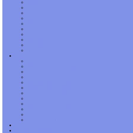
Близнецы
Рак
Лев
Дева
Весы
Скорпион
Стрелец
Козерог
Водолей
Рыбы
Детский гороскоп
Гороскоп Овен-ребенок
Гороскоп Телец-ребенок
Гороскоп Близнецы-ребенок
Гороскоп Рак-ребенок
Гороскоп Лев-ребенок
Гороскоп Дева-ребенок
Гороскоп Весы-ребенок
Гороскоп Скорпион-ребенок
Гороскоп Стрелец-ребенок
Гороскоп Козерог-ребенок
Гороскоп Водолей-ребенок
Гороскоп Рыбы-ребенок
Обереги
Духовное развитие