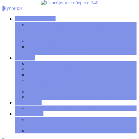
Рубрики
Духовное развитие
Александр Меньшиков — просветленный индиго,
биография, курсы и духовные практики, фильм
«Ненависть»
Антон Антонов — открытая психосоматика
Ольга Качикова — биография, бесплатные
вебинары, курсы и семинары
Полезное
Обереги для удачи, защиты и изобилия
Как развить интуицию
Как развить интуицию у детей
Жизненные циклы развития личности человека по
знакам зодиака
День недели по дате рождения
Как луна влияет на циклы нашего сна
Хиромантия
Как гадать по руке самостоятельно
Нумерология
Ваша матрица судьбы по дате рождения – узнай
свое предназначение
Нумерология денег. Цифры богатства и бедности