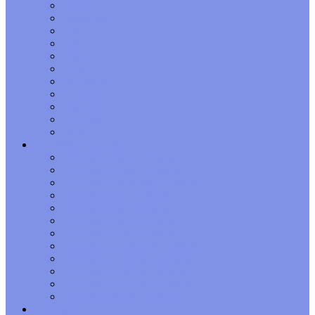
Телец
Близнецы
Рак
Лев
Дева
Весы
Скорпион
Стрелец
Козерог
Водолей
Рыбы
Детский гороскоп
Гороскоп Овен-ребенок
Гороскоп Телец-ребенок
Гороскоп Близнецы-ребенок
Гороскоп Рак-ребенок
Гороскоп Лев-ребенок
Гороскоп Дева-ребенок
Гороскоп Весы-ребенок
Гороскоп Скорпион-ребенок
Гороскоп Стрелец-ребенок
Гороскоп Козерог-ребенок
Гороскоп Водолей-ребенок
Гороскоп Рыбы-ребенок
Обереги