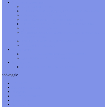
Духовное развитие
Как правильно медитировать
А. Меньшиков — курсы, вебинары и семинары
Линда Хау Хроники Акаши
Ольга Качикова — курсы и вебинары
Антон Антонов — открытая психосоматика
Луна в знаках зодиака
Жизненные циклы развития личности человека по
знакам зодиака
Как луна влияет на циклы нашего сна
Восточный гороскоп
Нумерология
Ваша матрица судьбы по дате рождения
День недели по дате рождения
Хиромантия
Как гадать по руке самостоятельно
add-toggle
Гороскоп
Детский гороскоп
Обереги
Духовное развитие
Нумерология
Хиромантия