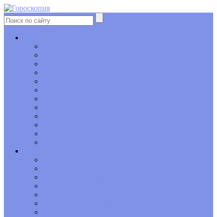
Гороскоп
Овен
Телец
Близнецы
Рак
Лев
Дева
Весы
Скорпион
Стрелец
Козерог
Водолей
Рыбы
Детский гороскоп
Гороскоп Овен-ребенок
Гороскоп Телец-ребенок
Гороскоп Близнецы-ребенок
Гороскоп Рак-ребенок
Гороскоп Лев-ребенок
Гороскоп Дева-ребенок
Гороскоп Весы-ребенок