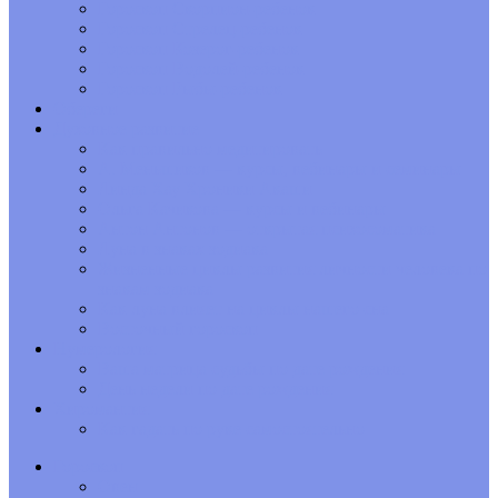
Гороскоп Скорпион-ребенок
Гороскоп Стрелец-ребенок
Гороскоп Козерог-ребенок
Гороскоп Водолей-ребенок
Гороскоп Рыбы-ребенок
Обереги
Духовное развитие
Как правильно медитировать
А. Меньшиков — курсы, вебинары и семинары
Линда Хау Хроники Акаши
Ольга Качикова — курсы и вебинары
Антон Антонов — открытая психосоматика
Луна в знаках зодиака
Жизненные циклы развития личности человека по
знакам зодиака
Как луна влияет на циклы нашего сна
Восточный гороскоп
Нумерология
Ваша матрица судьбы по дате рождения
День недели по дате рождения
Хиромантия
Как гадать по руке самостоятельно
Гороскоп
Овен