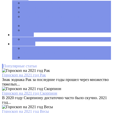
Обереги для удачи, защиты и изобилия
Как развить интуицию
Как развить интуицию у детей
Жизненные циклы развития личности человека по
знакам зодиака
День недели по дате рождения
Как луна влияет на циклы нашего сна
Хиромантия
Как гадать по руке самостоятельно
Нумерология
Ваша матрица судьбы по дате рождения – узнай
свое предназначение
Нумерология денег. Цифры богатства и бедности
Популярные статьи
Гороскоп на 2021 год Рак
Знак зодиака Рак за последние годы прошел через множество
тяжелых...
Гороскоп на 2021 год Скорпион
В 2020 году Скорпиону достаточно часто было скучно. 2021
год...
Гороскоп на 2021 год Весы