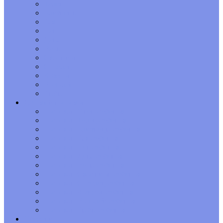
Телец
Близнецы
Рак
Лев
Дева
Весы
Скорпион
Стрелец
Козерог
Водолей
Рыбы
Детский гороскоп
Гороскоп Овен-ребенок
Гороскоп Телец-ребенок
Гороскоп Близнецы-ребенок
Гороскоп Рак-ребенок
Гороскоп Лев-ребенок
Гороскоп Дева-ребенок
Гороскоп Весы-ребенок
Гороскоп Скорпион-ребенок
Гороскоп Стрелец-ребенок
Гороскоп Козерог-ребенок
Гороскоп Водолей-ребенок
Гороскоп Рыбы-ребенок
Обереги