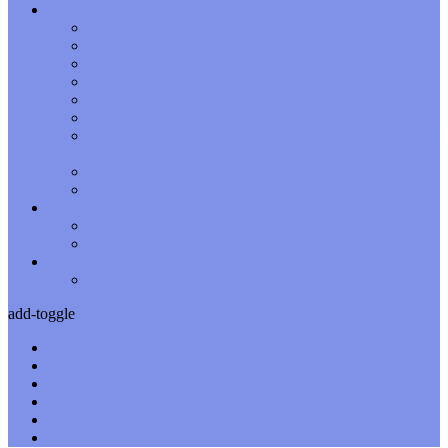
Духовное развитие
Как правильно медитировать
А. Меньшиков — курсы, вебинары и семинары
Линда Хау Хроники Акаши
Ольга Качикова — курсы и вебинары
Антон Антонов — открытая психосоматика
Луна в знаках зодиака
Жизненные циклы развития личности человека по
знакам зодиака
Как луна влияет на циклы нашего сна
Восточный гороскоп
Нумерология
Ваша матрица судьбы по дате рождения
День недели по дате рождения
Хиромантия
Как гадать по руке самостоятельно
add-toggle
Гороскоп
Детский гороскоп
Обереги
Духовное развитие
Нумерология
Хиромантия