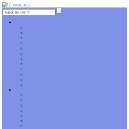
Гороскоп
Овен
Телец
Близнецы
Рак
Лев
Дева
Весы
Скорпион
Стрелец
Козерог
Водолей
Рыбы
Детский гороскоп
Гороскоп Овен-ребенок
Гороскоп Телец-ребенок
Гороскоп Близнецы-ребенок
Гороскоп Рак-ребенок
Гороскоп Лев-ребенок
Гороскоп Дева-ребенок
Гороскоп Весы-ребенок