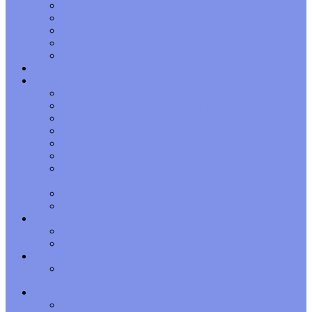
Гороскоп Скорпион-ребенок
Гороскоп Стрелец-ребенок
Гороскоп Козерог-ребенок
Гороскоп Водолей-ребенок
Гороскоп Рыбы-ребенок
Обереги
Духовное развитие
Как правильно медитировать
А. Меньшиков — курсы, вебинары и семинары
Линда Хау Хроники Акаши
Ольга Качикова — курсы и вебинары
Антон Антонов — открытая психосоматика
Луна в знаках зодиака
Жизненные циклы развития личности человека по
знакам зодиака
Как луна влияет на циклы нашего сна
Восточный гороскоп
Нумерология
Ваша матрица судьбы по дате рождения
День недели по дате рождения
Хиромантия
Как гадать по руке самостоятельно
Гороскоп
Овен