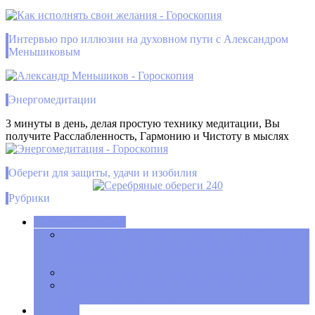
Интервью про иллюзии на духовном пути с Александром
Меньшиковым
Энергомедитации
3 минуты в день, делая простую технику медитации, Вы
получите Расслабленность, Гармонию и Чистоту в мыслях
Обереги для защиты, удачи и изобилия
Рубрики
Духовное развитие
Александр Меньшиков — просветленный индиго,
биография, курсы и духовные практики, фильм
«Ненависть»
Антон Антонов — открытая психосоматика
Ольга Качикова — биография, бесплатные
вебинары, курсы и семинары
Полезное