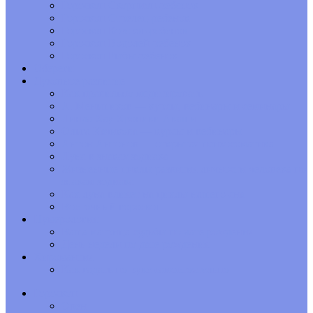
Гороскоп Скорпион-ребенок
Гороскоп Стрелец-ребенок
Гороскоп Козерог-ребенок
Гороскоп Водолей-ребенок
Гороскоп Рыбы-ребенок
Обереги
Духовное развитие
Как правильно медитировать
А. Меньшиков — курсы, вебинары и семинары
Линда Хау Хроники Акаши
Ольга Качикова — курсы и вебинары
Антон Антонов — открытая психосоматика
Луна в знаках зодиака
Жизненные циклы развития личности человека по
знакам зодиака
Как луна влияет на циклы нашего сна
Восточный гороскоп
Нумерология
Ваша матрица судьбы по дате рождения
День недели по дате рождения
Хиромантия
Как гадать по руке самостоятельно
Гороскоп
Овен