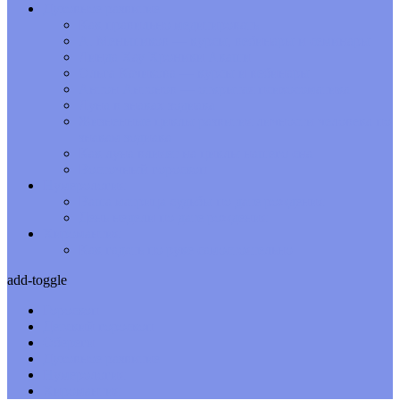
Духовное развитие
Как правильно медитировать
А. Меньшиков — курсы, вебинары и семинары
Линда Хау Хроники Акаши
Ольга Качикова — курсы и вебинары
Антон Антонов — открытая психосоматика
Луна в знаках зодиака
Жизненные циклы развития личности человека по
знакам зодиака
Как луна влияет на циклы нашего сна
Восточный гороскоп
Нумерология
Ваша матрица судьбы по дате рождения
День недели по дате рождения
Хиромантия
Как гадать по руке самостоятельно
add-toggle
Гороскоп
Детский гороскоп
Обереги
Духовное развитие
Нумерология
Хиромантия