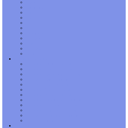
Телец
Близнецы
Рак
Лев
Дева
Весы
Скорпион
Стрелец
Козерог
Водолей
Рыбы
Детский гороскоп
Гороскоп Овен-ребенок
Гороскоп Телец-ребенок
Гороскоп Близнецы-ребенок
Гороскоп Рак-ребенок
Гороскоп Лев-ребенок
Гороскоп Дева-ребенок
Гороскоп Весы-ребенок
Гороскоп Скорпион-ребенок
Гороскоп Стрелец-ребенок
Гороскоп Козерог-ребенок
Гороскоп Водолей-ребенок
Гороскоп Рыбы-ребенок
Обереги