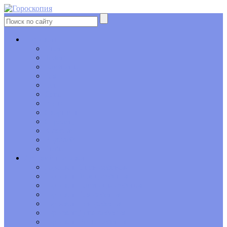
Гороскоп
Овен
Телец
Близнецы
Рак
Лев
Дева
Весы
Скорпион
Стрелец
Козерог
Водолей
Рыбы
Детский гороскоп
Гороскоп Овен-ребенок
Гороскоп Телец-ребенок
Гороскоп Близнецы-ребенок
Гороскоп Рак-ребенок
Гороскоп Лев-ребенок
Гороскоп Дева-ребенок
Гороскоп Весы-ребенок